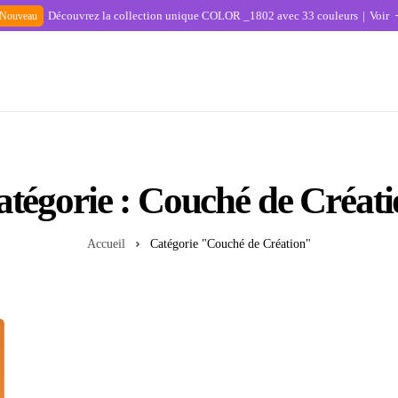
Découvrez la collection unique COLOR _1802 avec 33 couleurs
Voir
Nouveau
Contact
tégorie :
Couché de Créati
À Propos
Accueil
Catégorie "Couché de Création"