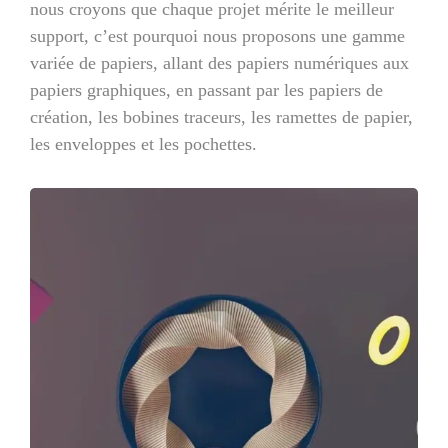
nous croyons que chaque projet mérite le meilleur
support, c’est pourquoi nous proposons une gamme
variée de papiers, allant des papiers numériques aux
papiers graphiques, en passant par les papiers de
création, les bobines traceurs, les ramettes de papier,
les enveloppes et les pochettes.