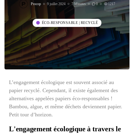
Procop
9 juillet 2024
7 Minutes
0
1217
ÉCO-RESPONSABLE | RECYCLÉ
Contact
À Propos
L’engagement écologique est souvent associé au
papier recyclé. Cependant, il existe également des
alternatives appelées papiers éco-responsables !
Bambou, algue, et même déchets deviennent papier.
Petit tour d’horizon.
L'engagement écologique à travers le